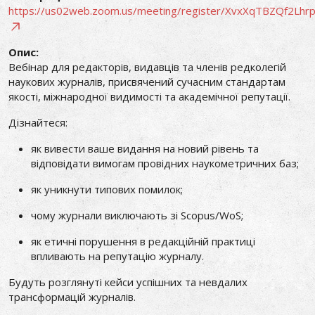
https://us02web.zoom.us/meeting/register/XvxXqTBZQf2Lhr
Опис:
Вебінар для редакторів, видавців та членів редколегій
наукових журналів, присвячений сучасним стандартам
якості, міжнародної видимості та академічної репутації.
Дізнайтеся:
як вивести ваше видання на новий рівень та
відповідати вимогам провідних наукометричних баз;
як уникнути типових помилок;
чому журнали виключають зі Scopus/WoS;
як етичні порушення в редакційній практиці
впливають на репутацію журналу.
Будуть розглянуті кейси успішних та невдалих
трансформацій журналів.