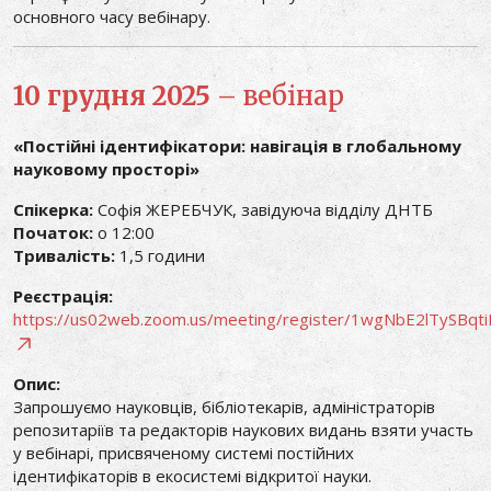
основного часу вебінару.
10 грудня 2025
– вебінар
«Постійні ідентифікатори: навігація в глобальному
науковому просторі»
Спікерка:
Софія ЖЕРЕБЧУК, завідуюча відділу ДНТБ
Початок:
о 12:00
Тривалість:
1,5 години
Реєстрація:
https://us02web.zoom.us/meeting/register/1wgNbE2lTySBqt
Опис:
Запрошуємо науковців, бібліотекарів, адміністраторів
репозитаріїв та редакторів наукових видань взяти участь
у вебінарі, присвяченому системі постійних
ідентифікаторів в екосистемі відкритої науки.