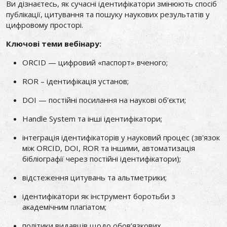
Ви дізнаєтесь, як сучасні ідентифікатори змінюють спосіб
публікації, цитування та пошуку наукових результатів у
цифровому просторі.
Ключові теми вебінару:
ORCID — цифровий «паспорт» вченого;
ROR – ідентифікація установ;
DOI — постійні посилання на наукові об’єкти;
Handle System та інші ідентифікатори;
інтеграція ідентифікаторів у науковий процес (зв'язок
між ORCID, DOI, ROR та іншими, автоматизація
бібліографії через постійні ідентифікатори);
відстеження цитувань та альтметрики;
ідентифікатори як інструмент боротьби з
академічним плагіатом;
політики видавців щодо обов’язкових