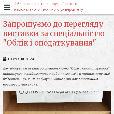
Бібліотека Центральноукраїнського
Події
Шановні користувачі!
національного технічного університету
Запрошуємо до перегляду
виставки за спеціальністю
Бібліотека
"Облік і оподаткування"
Центральноукраїнського національного
10 квітня 2024
Для здобувачів освіти за спеціальністю "Облік і оподаткування"
пропонуємо ознайомитись з виданнями, які є в читальному залі
бібліотеки ЦНТУ. Вони будуть корисними для отримання
високого рівня знань.